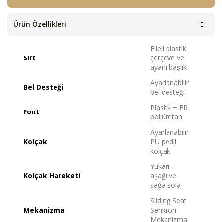
Ürün Özellikleri
Fileli plastik
Sırt
çerçeve ve
ayarlı başlık
Ayarlanabilir
Bel Desteği
bel desteği
Plastik + FR
Font
poliüretan
Ayarlanabilir
Kolçak
PU pedli
kolçak
Yukarı-
Kolçak Hareketi
aşağı ve
sağa sola
Sliding Seat
Mekanizma
Senkron
Mekanizma