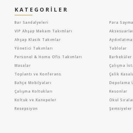
KATEGORILER
Bar Sandalyeleri
Para Sayma
VIP Ahşap Makam Takımları
Aksesuarla
Ahşap Klasik Takımlar
Aydınlatma
Yönetici Takımları
Tablolar
Personel & Home Ofis Takımları
Barbeküler
Masalar
Çalışma İst
Toplantı ve Konferans
Çelik Kasal
Bahçe Mobilyaları
Depolama Ü
Çalışma Koltukları
Kesonlar
Koltuk ve Kanepeler
Okul Sırala
Resepsiyon
Şemsiyeler