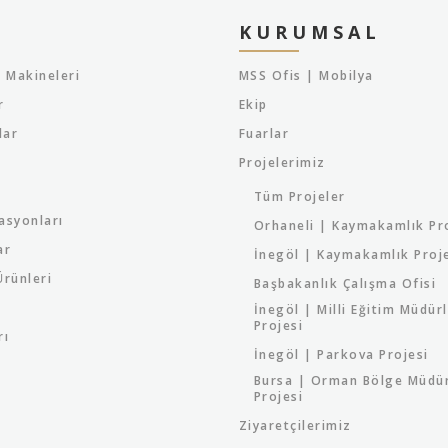
KURUMSAL
 Makineleri
MSS Ofis | Mobilya
r
Ekip
lar
Fuarlar
Projelerimiz
Tüm Projeler
asyonları
Orhaneli | Kaymakamlık Pr
ar
İnegöl | Kaymakamlık Proj
rünleri
Başbakanlık Çalışma Ofisi
İnegöl | Milli Eğitim Müdür
Projesi
rı
İnegöl | Parkova Projesi
Bursa | Orman Bölge Müdü
Projesi
Ziyaretçilerimiz