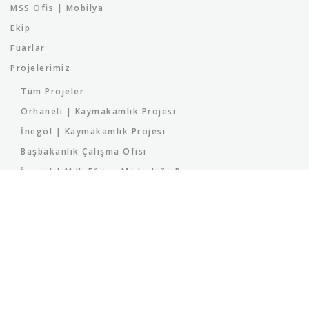
MSS Ofis | Mobilya
Ekip
Fuarlar
Projelerimiz
Tüm Projeler
Orhaneli | Kaymakamlık Projesi
İnegöl | Kaymakamlık Projesi
Başbakanlık Çalışma Ofisi
İnegöl | Milli Eğitim Müdürlüğü Projesi
İnegöl | Parkova Projesi
Bursa | Orman Bölge Müdürlüğü Projesi
Ziyaretçilerimiz
Designer
Proje Kataloğumuz
2026 Katalog