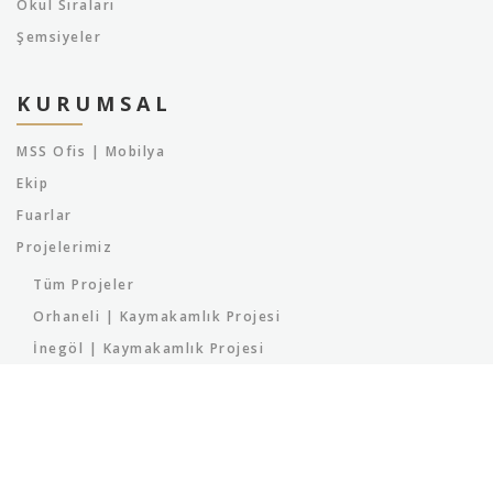
Okul Sıraları
Şemsiyeler
KURUMSAL
MSS Ofis | Mobilya
Ekip
Fuarlar
Projelerimiz
Tüm Projeler
Orhaneli | Kaymakamlık Projesi
İnegöl | Kaymakamlık Projesi
Başbakanlık Çalışma Ofisi
İnegöl | Milli Eğitim Müdürlüğü Projesi
İnegöl | Parkova Projesi
Bursa | Orman Bölge Müdürlüğü Projesi