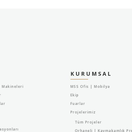
KURUMSAL
 Makineleri
MSS Ofis | Mobilya
r
Ekip
lar
Fuarlar
Projelerimiz
Tüm Projeler
asyonları
Orhaneli | Kaymakamlık Pr