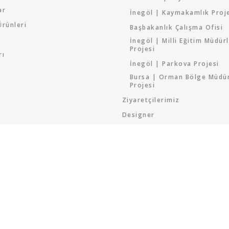
ar
İnegöl | Kaymakamlık Proj
rünleri
Başbakanlık Çalışma Ofisi
İnegöl | Milli Eğitim Müdür
Projesi
rı
İnegöl | Parkova Projesi
Bursa | Orman Bölge Müdü
Projesi
Ziyaretçilerimiz
Designer
Proje Kataloğumuz
2026 Katalog
Sandalye Kataloğu
Hakkımızda
İletişim