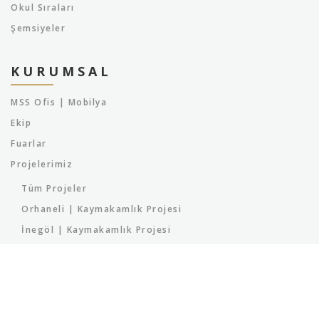
Okul Sıraları
Şemsiyeler
KURUMSAL
MSS Ofis | Mobilya
Ekip
Fuarlar
Projelerimiz
Tüm Projeler
Orhaneli | Kaymakamlık Projesi
İnegöl | Kaymakamlık Projesi
Başbakanlık Çalışma Ofisi
İnegöl | Milli Eğitim Müdürlüğü Projesi
İnegöl | Parkova Projesi
Bursa | Orman Bölge Müdürlüğü Projesi