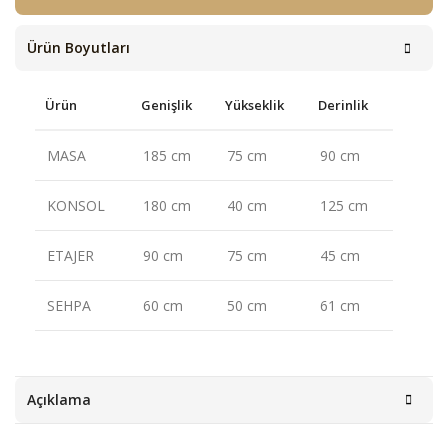
Ürün Boyutları
Ürün
Genişlik
Yükseklik
Derinlik
MASA
185 cm
75 cm
90 cm
KONSOL
180 cm
40 cm
125 cm
ETAJER
90 cm
75 cm
45 cm
SEHPA
60 cm
50 cm
61 cm
Açıklama