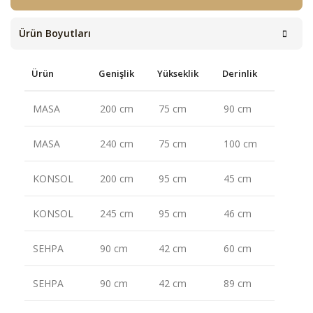
Ürün Boyutları
Ürün
Genişlik
Yükseklik
Derinlik
MASA
200 cm
75 cm
90 cm
MASA
240 cm
75 cm
100 cm
KONSOL
200 cm
95 cm
45 cm
KONSOL
245 cm
95 cm
46 cm
SEHPA
90 cm
42 cm
60 cm
SEHPA
90 cm
42 cm
89 cm