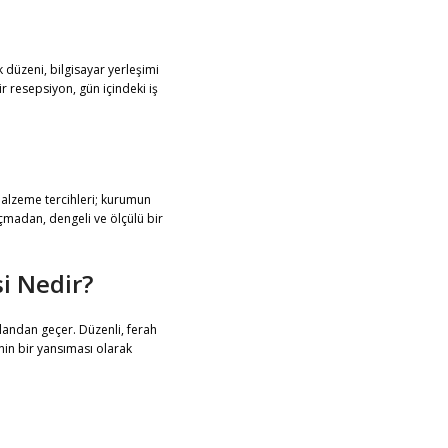
 düzeni, bilgisayar yerleşimi
r resepsiyon, gün içindeki iş
 malzeme tercihleri; kurumun
açmadan, dengeli ve ölçülü bir
si Nedir?
 alandan geçer. Düzenli, ferah
enin bir yansıması olarak