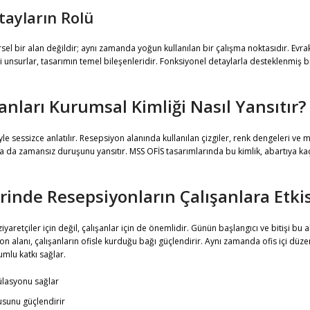
tayların Rolü
sel bir alan değildir; aynı zamanda yoğun kullanılan bir çalışma noktasıdır. Evrak
i unsurlar, tasarımın temel bileşenleridir. Fonksiyonel detaylarla desteklenmiş bi
nları Kurumsal Kimliği Nasıl Yansıtır?
yle sessizce anlatılır. Resepsiyon alanında kullanılan çizgiler, renk dengeleri ve
nı ya da zamansız duruşunu yansıtır. MSS OFİS tasarımlarında bu kimlik, abartıya k
rinde Resepsiyonların Çalışanlara Etki
iyaretçiler için değil, çalışanlar için de önemlidir. Günün başlangıcı ve bitişi bu
on alanı, çalışanların ofisle kurduğu bağı güçlendirir. Aynı zamanda ofis içi düz
mlu katkı sağlar.
külasyonu sağlar
usunu güçlendirir