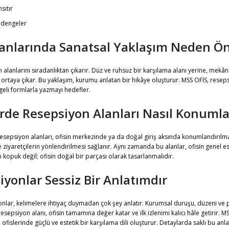
sıtır
ı dengeler
anlarında Sanatsal Yaklaşım Neden Ön
 alanlarını sıradanlıktan çıkarır. Düz ve ruhsuz bir karşılama alanı yerine, mekâ
 ortaya çıkar. Bu yaklaşım, kurumu anlatan bir hikâye oluşturur. MSS OFİS, resep
geli formlarla yazmayı hedefler.
rde Resepsiyon Alanları Nasıl Konumla
esepsiyon alanları, ofisin merkezinde ya da doğal giriş aksında konumlandırılm
le ziyaretçilerin yönlendirilmesi sağlanır. Aynı zamanda bu alanlar, ofisin genel es
n kopuk değil; ofisin doğal bir parçası olarak tasarlanmalıdır.
yonlar Sessiz Bir Anlatımdır
nlar, kelimelere ihtiyaç duymadan çok şey anlatır. Kurumsal duruşu, düzeni ve p
sepsiyon alanı, ofisin tamamına değer katar ve ilk izlenimi kalıcı hâle getirir. M
a ofislerinde güçlü ve estetik bir karşılama dili oluşturur. Detaylarda saklı bu an