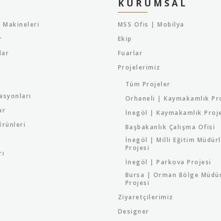
KURUMSAL
 Makineleri
MSS Ofis | Mobilya
r
Ekip
lar
Fuarlar
Projelerimiz
Tüm Projeler
asyonları
Orhaneli | Kaymakamlık Pr
ar
İnegöl | Kaymakamlık Proj
rünleri
Başbakanlık Çalışma Ofisi
İnegöl | Milli Eğitim Müdür
Projesi
rı
İnegöl | Parkova Projesi
Bursa | Orman Bölge Müdü
Projesi
Ziyaretçilerimiz
Designer