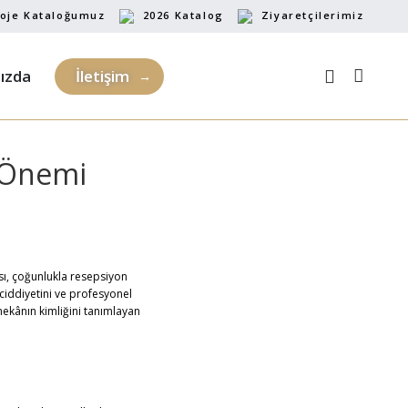
oje Kataloğumuz
2026 Katalog
Ziyaretçilerimiz
ızda
İletişim
n Önemi
sı, çoğunlukla resepsiyon
ciddiyetini ve profesyonel
mekânın kimliğini tanımlayan