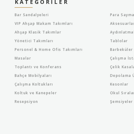
KATEGORILER
Bar Sandalyeleri
Para Sayma
VIP Ahşap Makam Takımları
Aksesuarla
Ahşap Klasik Takımlar
Aydınlatma
Yönetici Takımları
Tablolar
Personel & Home Ofis Takımları
Barbeküler
Masalar
Çalışma İst
Toplantı ve Konferans
Çelik Kasal
Bahçe Mobilyaları
Depolama Ü
Çalışma Koltukları
Kesonlar
Koltuk ve Kanepeler
Okul Sırala
Resepsiyon
Şemsiyeler