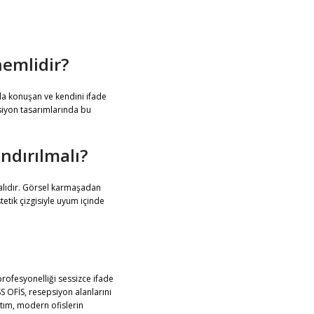
emlidir?
nla konuşan ve kendini ifade
siyon tasarımlarında bu
ndırılmalı?
alıdır. Görsel karmaşadan
tetik çizgisiyle uyum içinde
rofesyonelliği sessizce ifade
SS OFİS, resepsiyon alanlarını
latım, modern ofislerin