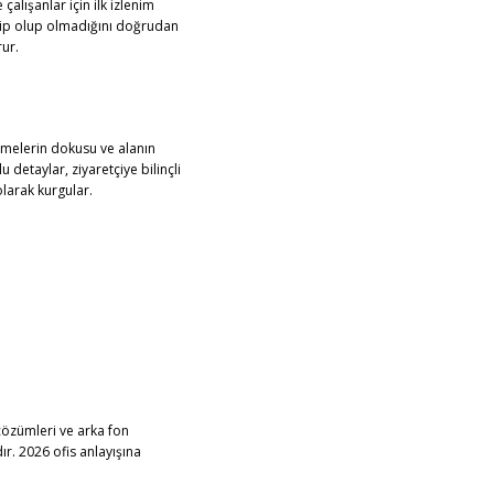
alışanlar için ilk izlenim
hip olup olmadığını doğrudan
rur.
zemelerin dokusu ve alanın
detaylar, ziyaretçiye bilinçli
 olarak kurgular.
çözümleri ve arka fon
r. 2026 ofis anlayışına