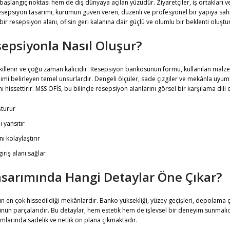
aşlangıç noktası hem de dış dünyaya açılan yüzüdür. Ziyaretçiler, iş ortakları ve ç
sepsiyon tasarımı, kurumun güven veren, düzenli ve profesyonel bir yapıya sa
bir resepsiyon alanı, ofisin geri kalanına dair güçlü ve olumlu bir beklenti oluştu
sepsiyonla Nasıl Oluşur?
şekillenir ve çoğu zaman kalıcıdır. Resepsiyon bankosunun formu, kullanılan mal
i belirleyen temel unsurlardır. Dengeli ölçüler, sade çizgiler ve mekânla uyumlu 
nı hissettirir. MSS OFİS, bu bilinçle resepsiyon alanlarını görsel bir karşılama dili
şturur
 yansıtır
ı kolaylaştırır
giriş alanı sağlar
sarımında Hangi Detaylar Öne Çıkar?
ın en çok hissedildiği mekânlardır. Banko yüksekliği, yüzey geçişleri, depolama 
nün parçalarıdır. Bu detaylar, hem estetik hem de işlevsel bir deneyim sunmalıdı
mlarında sadelik ve netlik ön plana çıkmaktadır.