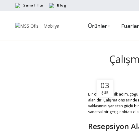
Sanal Tur
Blog
Ürünler
Fuarlar
Çalışm
03
ŞUB
Bir ofise atılan ilk adım, ço
alanıdır. Çalışma ofislerinde 
yaklaşımını yansıtan güçlü bi
sanatsal bir geçiş noktası olar
Resepsiyon Al