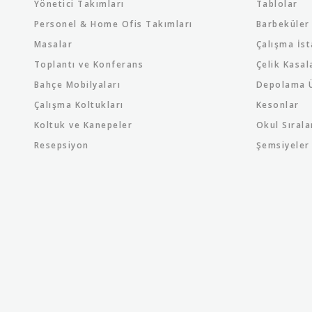
Yönetici Takımları
Tablolar
Personel & Home Ofis Takımları
Barbeküler
Masalar
Çalışma İst
Toplantı ve Konferans
Çelik Kasal
Bahçe Mobilyaları
Depolama Ü
Çalışma Koltukları
Kesonlar
Koltuk ve Kanepeler
Okul Sırala
Resepsiyon
Şemsiyeler