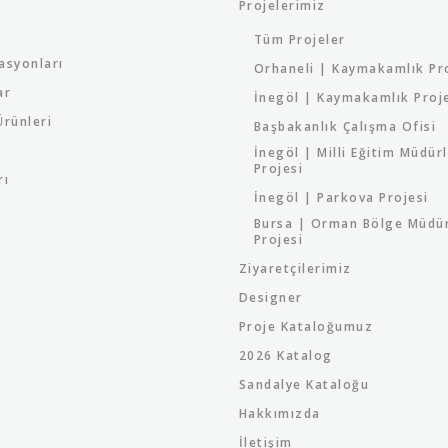
Projelerimiz
Tüm Projeler
asyonları
Orhaneli | Kaymakamlık Pr
ar
İnegöl | Kaymakamlık Proj
rünleri
Başbakanlık Çalışma Ofisi
İnegöl | Milli Eğitim Müdür
Projesi
rı
İnegöl | Parkova Projesi
Bursa | Orman Bölge Müdü
Projesi
Ziyaretçilerimiz
Designer
Proje Kataloğumuz
2026 Katalog
Sandalye Kataloğu
Hakkımızda
İletişim