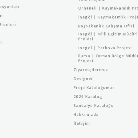
asyonları
Orhaneli | Kaymakamlık Pr
ar
İnegöl | Kaymakamlık Proj
rünleri
Başbakanlık Çalışma Ofisi
İnegöl | Milli Eğitim Müdür
Projesi
rı
İnegöl | Parkova Projesi
Bursa | Orman Bölge Müdü
Projesi
Ziyaretçilerimiz
Designer
Proje Kataloğumuz
2026 Katalog
Sandalye Kataloğu
Hakkımızda
İletişim