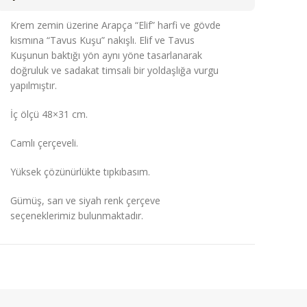
Krem zemin üzerine Arapça “Elif” harfi ve gövde
kısmına “Tavus Kuşu” nakışlı. Elif ve Tavus
Kuşunun baktığı yön aynı yöne tasarlanarak
doğruluk ve sadakat timsali bir yoldaşlığa vurgu
yapılmıştır.
İç ölçü 48×31 cm.
Camlı çerçeveli.
Yüksek çözünürlükte tıpkıbasım.
Gümüş, sarı ve siyah renk çerçeve
seçeneklerimiz bulunmaktadır.