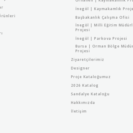
Orhaneli | Kaymakamlık Pr
ar
İnegöl | Kaymakamlık Proj
rünleri
Başbakanlık Çalışma Ofisi
İnegöl | Milli Eğitim Müdür
Projesi
rı
İnegöl | Parkova Projesi
Bursa | Orman Bölge Müdü
Projesi
Ziyaretçilerimiz
Designer
Proje Kataloğumuz
2026 Katalog
Sandalye Kataloğu
Hakkımızda
İletişim