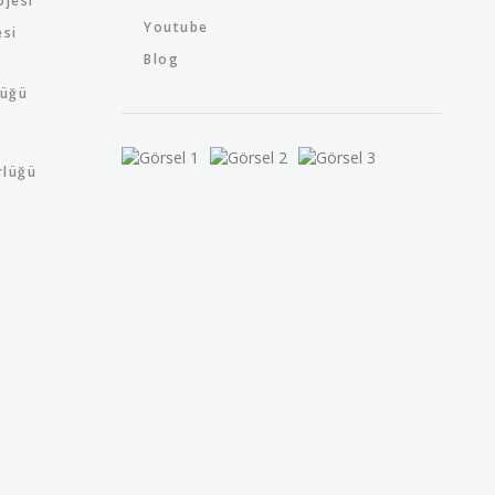
ojesi
Youtube
esi
Blog
lüğü
rlüğü