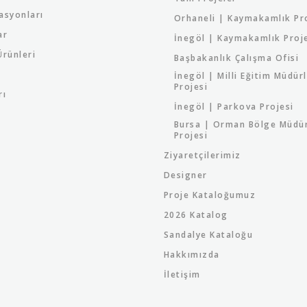
asyonları
Orhaneli | Kaymakamlık Pr
ar
İnegöl | Kaymakamlık Proj
rünleri
Başbakanlık Çalışma Ofisi
İnegöl | Milli Eğitim Müdür
Projesi
rı
İnegöl | Parkova Projesi
Bursa | Orman Bölge Müdü
Projesi
Ziyaretçilerimiz
Designer
Proje Kataloğumuz
2026 Katalog
Sandalye Kataloğu
Hakkımızda
İletişim