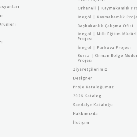
asyonları
Orhaneli | Kaymakamlık Pr
ar
İnegöl | Kaymakamlık Proj
rünleri
Başbakanlık Çalışma Ofisi
İnegöl | Milli Eğitim Müdür
Projesi
rı
İnegöl | Parkova Projesi
Bursa | Orman Bölge Müdü
Projesi
Ziyaretçilerimiz
Designer
Proje Kataloğumuz
2026 Katalog
Sandalye Kataloğu
Hakkımızda
İletişim