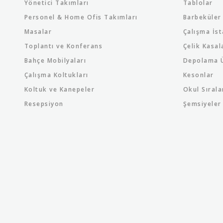
Yönetici Takımları
Tablolar
Personel & Home Ofis Takımları
Barbeküler
Masalar
Çalışma İst
Toplantı ve Konferans
Çelik Kasal
Bahçe Mobilyaları
Depolama Ü
Çalışma Koltukları
Kesonlar
Koltuk ve Kanepeler
Okul Sırala
Resepsiyon
Şemsiyeler