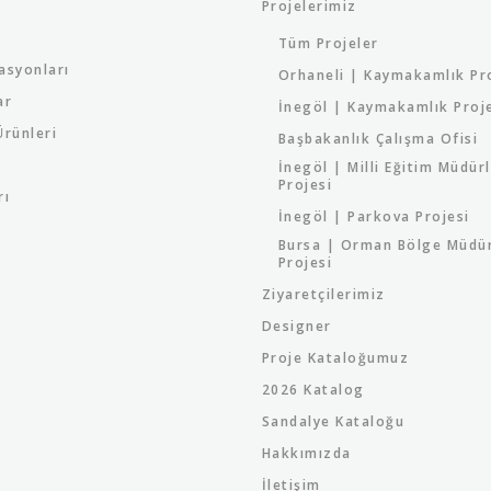
Projelerimiz
Tüm Projeler
asyonları
Orhaneli | Kaymakamlık Pr
ar
İnegöl | Kaymakamlık Proj
rünleri
Başbakanlık Çalışma Ofisi
İnegöl | Milli Eğitim Müdür
Projesi
rı
İnegöl | Parkova Projesi
Bursa | Orman Bölge Müdü
Projesi
Ziyaretçilerimiz
Designer
Proje Kataloğumuz
2026 Katalog
Sandalye Kataloğu
Hakkımızda
İletişim