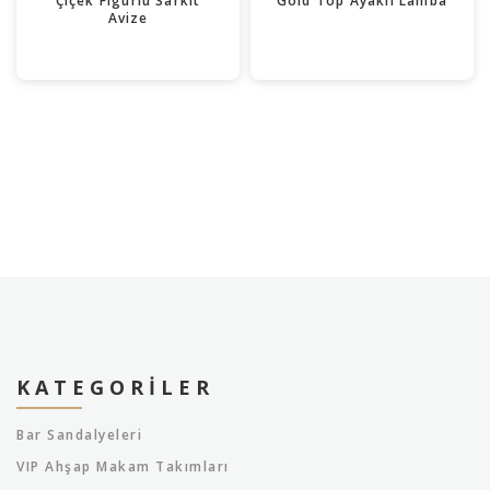
Çiçek Figürlü Sarkıt
Gold Top Ayaklı Lamba
Avize
KATEGORILER
Bar Sandalyeleri
VIP Ahşap Makam Takımları