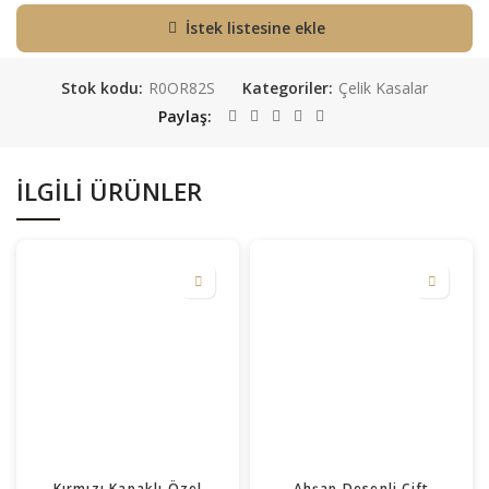
İstek listesine ekle
Stok kodu:
R0OR82S
Kategoriler:
Çelik Kasalar
Paylaş
İLGILI ÜRÜNLER
Kırmızı Kapaklı Özel
Ahşap Desenli Çift