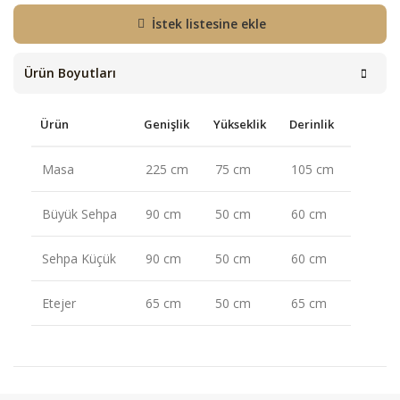
İstek listesine ekle
Ürün Boyutları
Ürün
Genişlik
Yükseklik
Derinlik
Masa
225 cm
75 cm
105 cm
Büyük Sehpa
90 cm
50 cm
60 cm
Sehpa Küçük
90 cm
50 cm
60 cm
Etejer
65 cm
50 cm
65 cm